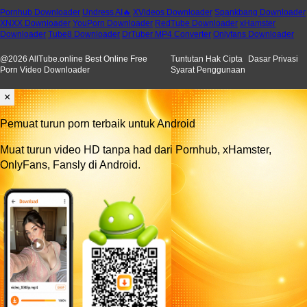
Pornhub Downloader
Undress AI🔥
XVideos Downloader
Spankbang Downloader
XNXX Downloader
YouPorn Downloader
RedTube Downloader
xHamster
Downloader
Tube8 Downloader
DrTuber MP4 Converter
Onlyfans Downloader
@
2026
AllTube.online Best Online Free
Tuntutan Hak Cipta
Dasar Privasi
Porn Video Downloader
Syarat Penggunaan
×
Pemuat turun porn terbaik untuk Android
Muat turun video HD tanpa had dari Pornhub, xHamster,
OnlyFans, Fansly di Android.