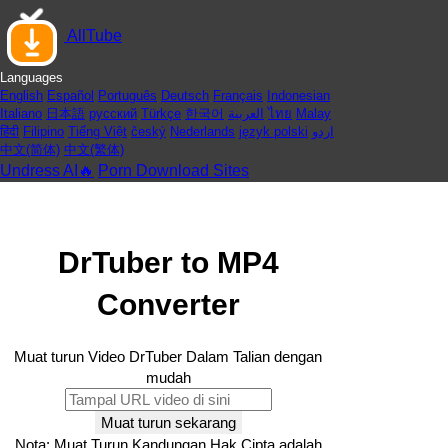
AllTube
Languages
English
Español
Português
Deutsch
Français
Indonesian
Italiano
日本語
русский
Türkçe
한국어
العربية
ไทย
Malay
हिंदी
Filipino
Tiếng Việt
český
Nederlands
język polski
اردو
中文(简体)
中文(繁体)
Undress AI🔥
Porn Download Sites
DrTuber to MP4
Converter
Muat turun Video DrTuber Dalam Talian dengan
mudah
Muat turun sekarang
Nota: Muat Turun Kandungan Hak Cipta adalah