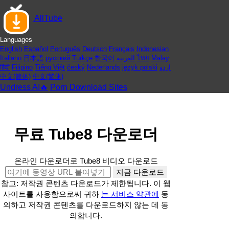
AllTube
Languages
English
Español
Português
Deutsch
Français
Indonesian
Italiano
日本語
русский
Türkçe
한국어
العربية
ไทย
Malay
हिंदी
Filipino
Tiếng Việt
český
Nederlands
język polski
اردو
中文(简体)
中文(繁体)
Undress AI🔥
Porn Download Sites
무료 Tube8 다운로더
온라인 다운로더로 Tube8 비디오 다운로드
지금 다운로드
참고: 저작권 콘텐츠 다운로드가 제한됩니다. 이 웹
사이트를 사용함으로써 귀하
는 서비스 약관에
동
의하고 저작권 콘텐츠를 다운로드하지 않는 데 동
의합니다.