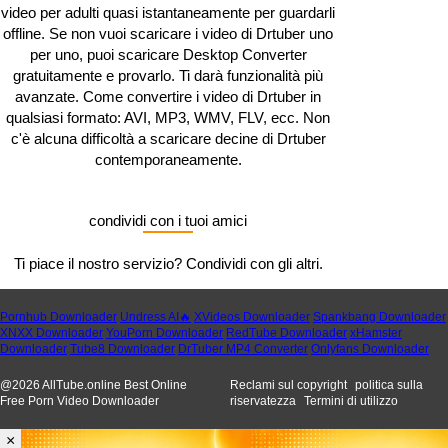
video per adulti quasi istantaneamente per guardarli
offline. Se non vuoi scaricare i video di Drtuber uno
per uno, puoi scaricare Desktop Converter
gratuitamente e provarlo. Ti darà funzionalità più
avanzate. Come convertire i video di Drtuber in
qualsiasi formato: AVI, MP3, WMV, FLV, ecc. Non
c'è alcuna difficoltà a scaricare decine di Drtuber
contemporaneamente.
condividi con i tuoi amici
Ti piace il nostro servizio? Condividi con gli altri.
Pornhub Downloader
Undress AI🔥
XVideos Downloader
Spankbang Downloader
XNXX Downloader
YouPorn Downloader
RedTube Downloader
xHamster
Downloader
Tube8 Downloader
DrTuber MP4 Converter
Onlyfans Downloader
@
2026
AllTube.online Best Online
Reclami sul copyright
politica sulla
Free Porn Video Downloader
riservatezza
Termini di utilizzo
×