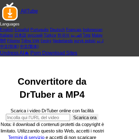
AllTube
Languages
English
Español
Português
Deutsch
Français
Indonesian
Italiano
日本語
русский
Türkçe
한국어
العربية
ไทย
Malay
हिंदी
Filipino
Tiếng Việt
český
Nederlands
język polski
اردو
中文(简体)
中文(繁体)
Undress AI🔥
Porn Download Sites
Convertitore da
DrTuber a MP4
Scarica i video DrTuber online con facilità
Scarica ora
Nota: il download di contenuti protetti da copyright è
limitato. Utilizzando questo sito Web, accetti i nostri
Termini di servizio
e accetti di non scaricare