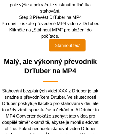
pole výše a pokračujte stisknutím tlačítka
stahování.
Step 3
Převést DrTuber na MP4
Po chvíli získáte převedené MP4 video z DrTuber.
Klikněte na „Stáhnout MP4“ pro uložení do
počítače.
Stáhnout teď
Malý, ale výkonný převodník
DrTuber na MP4
Stahování bezplatných videí XXX z Drtuber je tak
snadné s převodníkem Drtuber. Ve skutečnosti
Drtuber poskytuje tlačítko pro stahování videí, ale
to vždy ztratí spoustu času čekáním. A Drtuber to
MP4 Converter dokáže zachytit tato videa pro
dospělé téměř okamžitě, abyste je mohli sledovat
offline. Pokud nechcete stahovat videa Drtuber