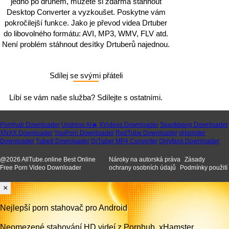
jedno po druhém, můžete si zdarma stáhnout
Desktop Converter a vyzkoušet. Poskytne vám
pokročilejší funkce. Jako je převod videa Drtuber
do libovolného formátu: AVI, MP3, WMV, FLV atd.
Není problém stáhnout desítky Drtuberů najednou.
Sdílej se svými přáteli
Líbí se vám naše služba? Sdílejte s ostatními.
Pornhub Downloader
Undress AI🔥
XVideos Downloader
Spankbang Downloader
XNXX Downloader
YouPorn Downloader
RedTube Downloader
xHamster
Downloader
Tube8 Downloader
DrTuber MP4 Converter
Onlyfans Downloader
@
2026
AllTube.online Best Online
Nároky na autorská práva
Zásady
Free Porn Video Downloader
ochrany osobních údajů
Podmínky použití
×
Nejlepší porn stahovač pro Android
Neomezené stahování HD videí z Pornhub, xHamster,