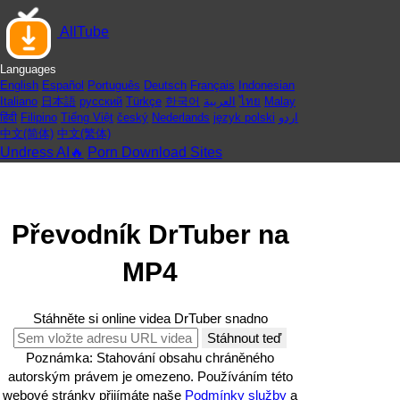
AllTube
Languages
English
Español
Português
Deutsch
Français
Indonesian
Italiano
日本語
русский
Türkçe
한국어
العربية
ไทย
Malay
हिंदी
Filipino
Tiếng Việt
český
Nederlands
język polski
اردو
中文(简体)
中文(繁体)
Undress AI🔥
Porn Download Sites
Převodník DrTuber na
MP4
Stáhněte si online videa DrTuber snadno
Stáhnout teď
Poznámka: Stahování obsahu chráněného
autorským právem je omezeno. Používáním této
webové stránky přijímáte naše
Podmínky služby
a